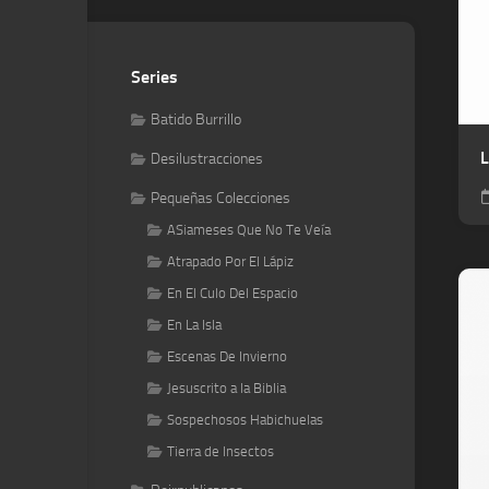
Series
Batido Burrillo
L
Desilustracciones
Pequeñas Colecciones
ASiameses Que No Te Veía
Atrapado Por El Lápiz
En El Culo Del Espacio
En La Isla
Escenas De Invierno
Jesuscrito a la Biblia
Sospechosos Habichuelas
Tierra de Insectos