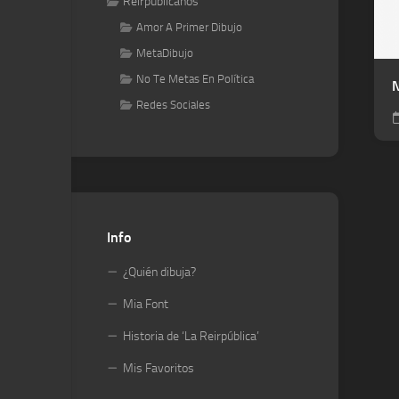
Reirpublicanos
Amor A Primer Dibujo
MetaDibujo
No Te Metas En Política
N
Redes Sociales
Info
¿Quién dibuja?
Mia Font
Historia de ‘La Reirpública’
Mis Favoritos