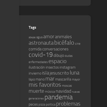
Tags
amor
animales
agua
abejas
bicéfalo
astronauta
cine
comida
conversaciones
covid-19
dibujo
dudas
espacio
enfermedades
ilustración
insectos
instagram
luna
isla
jesuscrito
invierno
mar
mano
mascarilla
lápiz
mayor
mis favoritos
moscas
muerte
navidad
música
nuevas
pandemia
generaciones
problemas
peces
pizza
política