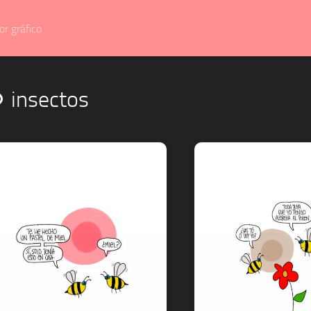
r gráfico
insectos