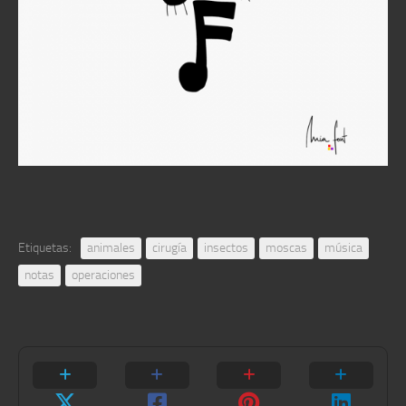
Etiquetas:
animales
cirugía
insectos
moscas
música
notas
operaciones