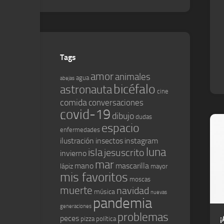
Tags
amor
animales
agua
abejas
bicéfalo
astronauta
cine
comida
conversaciones
covid-19
dibujo
dudas
espacio
enfermedades
ilustración
insectos
instagram
luna
isla
jesuscrito
invierno
mar
mano
mascarilla
lápiz
mayor
mis favoritos
moscas
muerte
navidad
música
nuevas
pandemia
generaciones
problemas
peces
¡
pizza
política