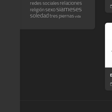
relaciones
redes sociales
siameses
sexo
religión
soledad
tres piernas
vida
E