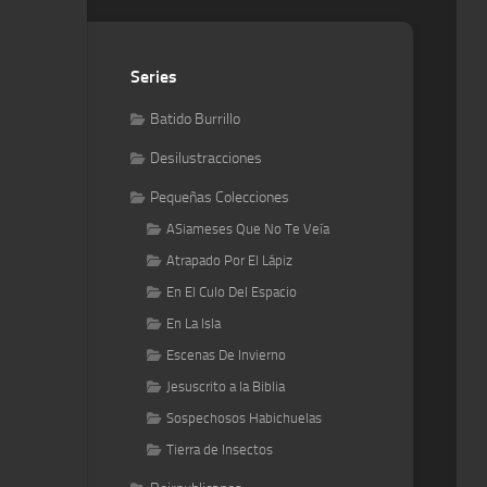
Series
Batido Burrillo
Desilustracciones
Pequeñas Colecciones
ASiameses Que No Te Veía
Atrapado Por El Lápiz
En El Culo Del Espacio
En La Isla
Escenas De Invierno
Jesuscrito a la Biblia
Sospechosos Habichuelas
Tierra de Insectos