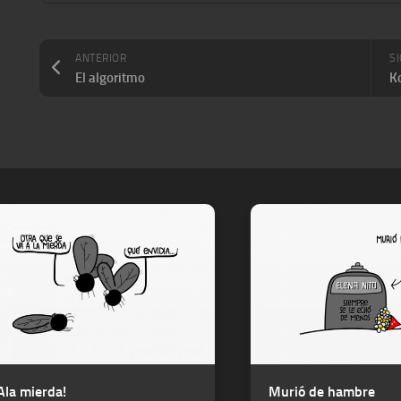
ANTERIOR
S
El algoritmo
K
Ala mierda!
Murió de hambre