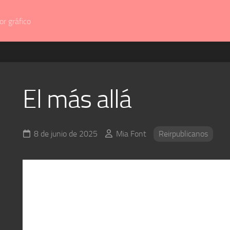
r gráfico
El más allá
8 de junio de 2025
Mia Font
Reirpublicanos