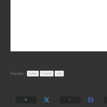
Etiquetas:
dudas
muerte
vida